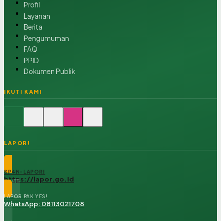
Profil
Layanan
Berita
Pengumuman
FAQ
PPID
Dokumen Publik
IKUTI KAMI
LAPOR!
SP4N-LAPOR!
https://lapor.go.id
LAPOR PAK YES!
WhatsApp: 08113021708