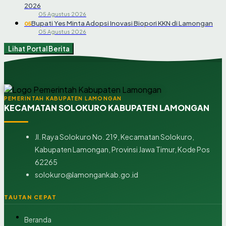
2026
05 Agustus 2026
Bupati Yes Minta Adopsi Inovasi Biopori KKN di Lamongan
05
05 Agustus 2026
Lihat Portal Berita
PEMERINTAH KABUPATEN LAMONGAN
KECAMATAN SOLOKURO KABUPATEN LAMONGAN
Jl. Raya Solokuro No. 219, Kecamatan Solokuro,
Kabupaten Lamongan, Provinsi Jawa Timur, Kode Pos
62265
solokuro@lamongankab.go.id
TAUTAN CEPAT
Beranda