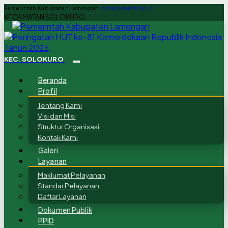
Pemerintah Kabupaten Lamongan
lamongankab.go.id
KECAMATAN SOLOKURO
KEC. SOLOKURO
Beranda
Profil
Tentang Kami
Visi dan Misi
Struktur Organisasi
Kontak Kami
Galeri
Layanan
Maklumat Pelayanan
Standar Pelayanan
Daftar Layanan
Dokumen Publik
PPID