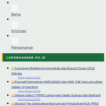
Berita
Informasi
Pengumuman
LAMONGANKAB.GO.ID
Turnamen Badminton Kejurkab dan Bupati Open 2026
01
Dibuka
06 Agustus 2026
Puncak Peringatan HARGANAS dan HAN, Pak Yes Luncurkan
02
Salam-Q Genting
06 Agustus 2026
Wasev Sebut TMMD Lamongan Selalu Sukses dan Berhasil
03
06 Agustus 2026
Bupati Yes Sampaikan Rancangan Perubahan KUA-PPAS
04