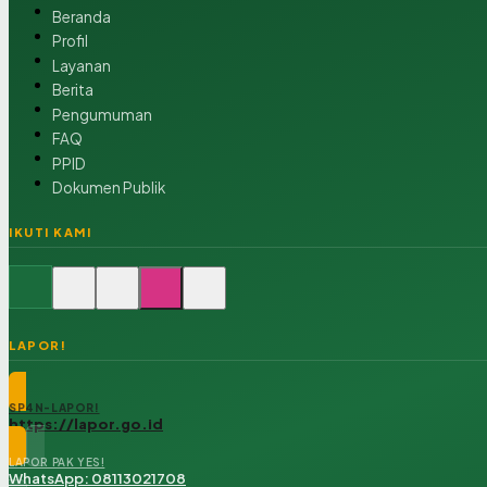
Beranda
Profil
Layanan
Berita
Pengumuman
FAQ
PPID
Dokumen Publik
IKUTI KAMI
LAPOR!
SP4N-LAPOR!
https://lapor.go.id
LAPOR PAK YES!
WhatsApp: 08113021708