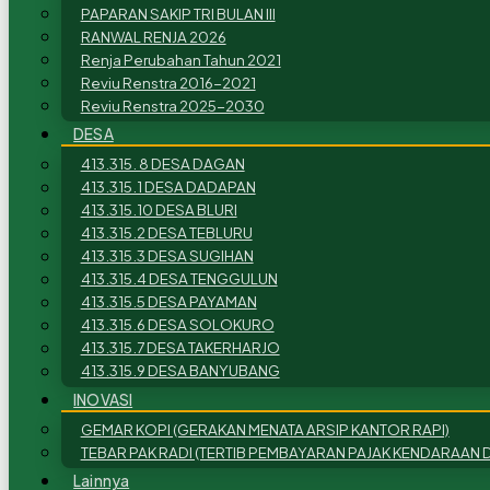
PAPARAN SAKIP TRI BULAN III
RANWAL RENJA 2026
Renja Perubahan Tahun 2021
Reviu Renstra 2016-2021
Reviu Renstra 2025-2030
DESA
413.315. 8 DESA DAGAN
413.315.1 DESA DADAPAN
413.315.10 DESA BLURI
413.315.2 DESA TEBLURU
413.315.3 DESA SUGIHAN
413.315.4 DESA TENGGULUN
413.315.5 DESA PAYAMAN
413.315.6 DESA SOLOKURO
413.315.7 DESA TAKERHARJO
413.315.9 DESA BANYUBANG
INOVASI
GEMAR KOPI (GERAKAN MENATA ARSIP KANTOR RAPI)
TEBAR PAK RADI (TERTIB PEMBAYARAN PAJAK KENDARAAN D
Lainnya