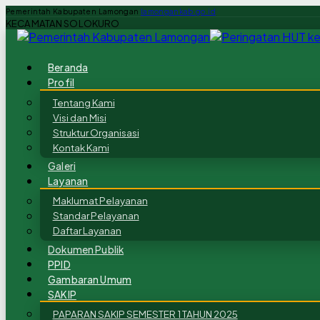
Pemerintah Kabupaten Lamongan
lamongankab.go.id
KECAMATAN SOLOKURO
Beranda
Profil
Tentang Kami
Visi dan Misi
Struktur Organisasi
Kontak Kami
Galeri
Layanan
Maklumat Pelayanan
Standar Pelayanan
Daftar Layanan
Dokumen Publik
PPID
Gambaran Umum
SAKIP
PAPARAN SAKIP SEMESTER 1 TAHUN 2025