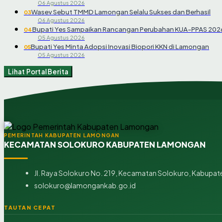
06 Agustus 2026
Wasev Sebut TMMD Lamongan Selalu Sukses dan Berhasil
03
06 Agustus 2026
Bupati Yes Sampaikan Rancangan Perubahan KUA-PPAS 202
04
05 Agustus 2026
Bupati Yes Minta Adopsi Inovasi Biopori KKN di Lamongan
05
05 Agustus 2026
Lihat Portal Berita
PEMERINTAH KABUPATEN LAMONGAN
KECAMATAN SOLOKURO KABUPATEN LAMONGAN
Jl. Raya Solokuro No. 219, Kecamatan Solokuro, Kabupat
solokuro@lamongankab.go.id
TAUTAN CEPAT