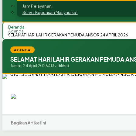
Jam Pelayanan
Survei Kepuasan Masyarakat
Beranda
Agenda
SELAMAT HARI LAHIR GERAKAN PEMUDA ANSOR 24 APRIL 2026
AGENDA
SELAMAT HARI LAHIR GERAKAN PEMUDA ANS
Jumat, 24 April 2026
413x dilihat
Bagikan Artikel Ini