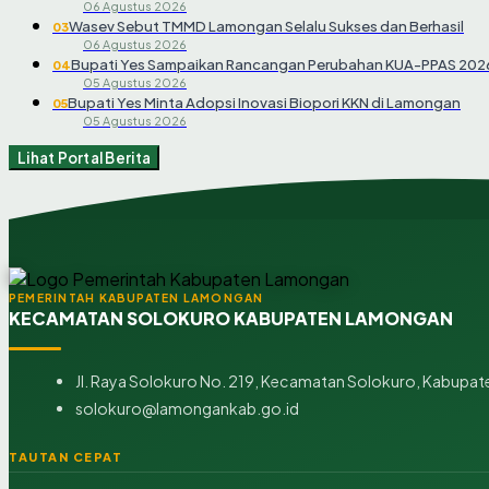
06 Agustus 2026
Wasev Sebut TMMD Lamongan Selalu Sukses dan Berhasil
03
06 Agustus 2026
Bupati Yes Sampaikan Rancangan Perubahan KUA-PPAS 202
04
05 Agustus 2026
Bupati Yes Minta Adopsi Inovasi Biopori KKN di Lamongan
05
05 Agustus 2026
Lihat Portal Berita
PEMERINTAH KABUPATEN LAMONGAN
KECAMATAN SOLOKURO KABUPATEN LAMONGAN
Jl. Raya Solokuro No. 219, Kecamatan Solokuro, Kabupat
solokuro@lamongankab.go.id
TAUTAN CEPAT