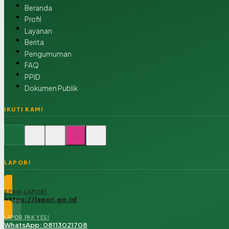
Beranda
Profil
Layanan
Berita
Pengumuman
FAQ
PPID
Dokumen Publik
IKUTI KAMI
LAPOR!
SP4N-LAPOR!
https://lapor.go.id
LAPOR PAK YES!
WhatsApp: 08113021708