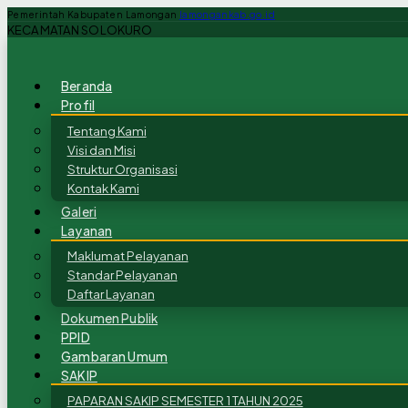
Pemerintah Kabupaten Lamongan
lamongankab.go.id
KECAMATAN SOLOKURO
Beranda
Profil
Tentang Kami
Visi dan Misi
Struktur Organisasi
Kontak Kami
Galeri
Layanan
Maklumat Pelayanan
Standar Pelayanan
Daftar Layanan
Dokumen Publik
PPID
Gambaran Umum
SAKIP
PAPARAN SAKIP SEMESTER 1 TAHUN 2025