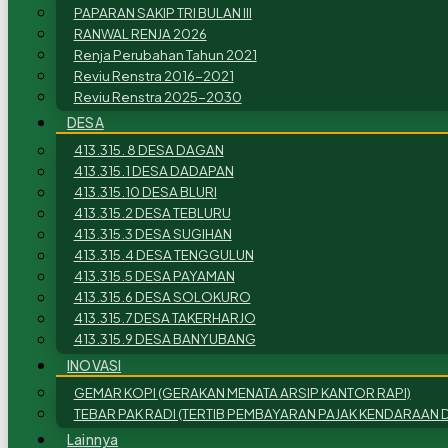
PAPARAN SAKIP TRI BULAN III
RANWAL RENJA 2026
Renja Perubahan Tahun 2021
Reviu Renstra 2016-2021
Reviu Renstra 2025-2030
DESA
413.315. 8 DESA DAGAN
413.315.1 DESA DADAPAN
413.315.10 DESA BLURI
413.315.2 DESA TEBLURU
413.315.3 DESA SUGIHAN
413.315.4 DESA TENGGULUN
413.315.5 DESA PAYAMAN
413.315.6 DESA SOLOKURO
413.315.7 DESA TAKERHARJO
413.315.9 DESA BANYUBANG
INOVASI
GEMAR KOPI (GERAKAN MENATA ARSIP KANTOR RAPI)
TEBAR PAK RADI (TERTIB PEMBAYARAN PAJAK KENDARAAN D
Lainnya