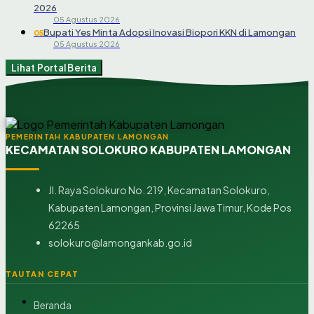
2026
05 Agustus 2026
Bupati Yes Minta Adopsi Inovasi Biopori KKN di Lamongan
05
05 Agustus 2026
Lihat Portal Berita
PEMERINTAH KABUPATEN LAMONGAN
KECAMATAN SOLOKURO KABUPATEN LAMONGAN
Jl. Raya Solokuro No. 219, Kecamatan Solokuro,
Kabupaten Lamongan, Provinsi Jawa Timur, Kode Pos
62265
solokuro@lamongankab.go.id
TAUTAN CEPAT
Beranda