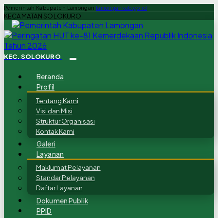
Pemerintah Kabupaten Lamongan
lamongankab.go.id
KECAMATAN SOLOKURO
KEC. SOLOKURO
Beranda
Profil
Tentang Kami
Visi dan Misi
Struktur Organisasi
Kontak Kami
Galeri
Layanan
Maklumat Pelayanan
Standar Pelayanan
Daftar Layanan
Dokumen Publik
PPID