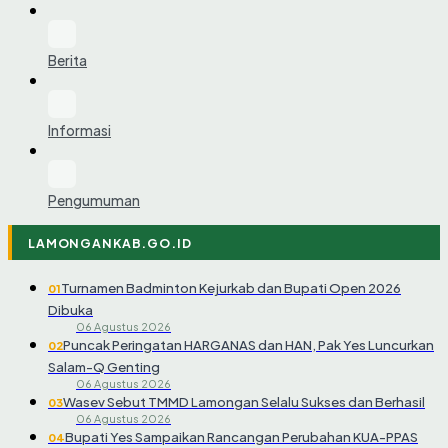
Berita
Informasi
Pengumuman
LAMONGANKAB.GO.ID
Turnamen Badminton Kejurkab dan Bupati Open 2026
01
Dibuka
06 Agustus 2026
Puncak Peringatan HARGANAS dan HAN, Pak Yes Luncurkan
02
Salam-Q Genting
06 Agustus 2026
Wasev Sebut TMMD Lamongan Selalu Sukses dan Berhasil
03
06 Agustus 2026
Bupati Yes Sampaikan Rancangan Perubahan KUA-PPAS
04