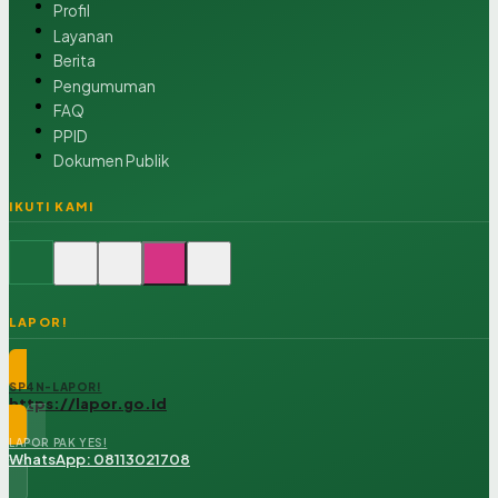
Profil
Layanan
Berita
Pengumuman
FAQ
PPID
Dokumen Publik
IKUTI KAMI
LAPOR!
SP4N-LAPOR!
https://lapor.go.id
LAPOR PAK YES!
WhatsApp: 08113021708